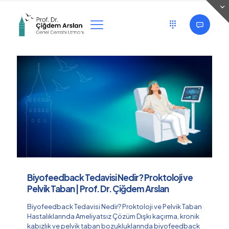
Categories
Tags
Authors
Show all
Biyofeedback Tedavisi Nedir? Proktoloji ve
Pelvik Taban | Prof. Dr. Çiğdem Arslan
Biyofeedback Tedavisi Nedir? Proktoloji ve Pelvik Taban
Hastalıklarında Ameliyatsız Çözüm Dışkı kaçırma, kronik
kabızlık ve pelvik taban bozukluklarında biyofeedback