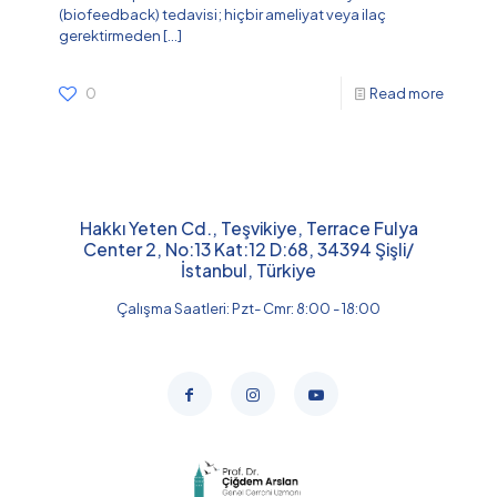
(biofeedback) tedavisi; hiçbir ameliyat veya ilaç
gerektirmeden
[…]
0
Read more
Hakkı Yeten Cd., Teşvikiye, Terrace Fulya
Center 2, No:13 Kat:12 D:68, 34394 Şişli/
İstanbul, Türkiye
Çalışma Saatleri: Pzt- Cmr: 8:00 - 18:00