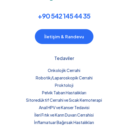
+90 542 145 44 35
İletişim & Randevu
Tedaviler
Onkolojik Cerrahi
Robotik/Laparoskopik Cerrahi
Proktoloji
Pelvik Taban Hastalıkları
Sitoredüktif Cerrahi ve Sıcak Kemoterapi
Anal HPV ve Kanser Tedavisi
İleri Fıtık ve Karın Duvarı Cerrahisi
İnflamatuar Bağırsak Hastalıkları