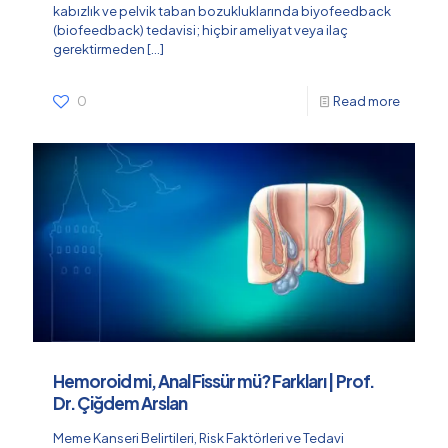
kabızlık ve pelvik taban bozukluklarında biyofeedback
(biofeedback) tedavisi; hiçbir ameliyat veya ilaç
gerektirmeden
[…]
0
Read more
Hemoroid mi, Anal Fissür mü? Farkları | Prof.
Dr. Çiğdem Arslan
Meme Kanseri Belirtileri, Risk Faktörleri ve Tedavi