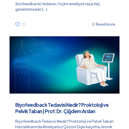
(biofeedback) tedavisi; hiçbir ameliyat veya ilaç
gerektirmeden
[…]
0
Read more
Biyofeedback Tedavisi Nedir? Proktoloji ve
Pelvik Taban | Prof. Dr. Çiğdem Arslan
Biyofeedback Tedavisi Nedir? Proktoloji ve Pelvik Taban
Hastalıklarında Ameliyatsız Çözüm Dışkı kaçırma, kronik