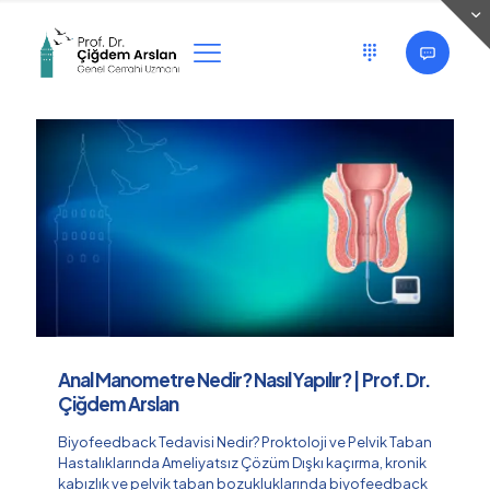
Categories
Tags
Authors
Show all
Anal Manometre Nedir? Nasıl Yapılır? | Prof. Dr.
Çiğdem Arslan
Biyofeedback Tedavisi Nedir? Proktoloji ve Pelvik Taban
Hastalıklarında Ameliyatsız Çözüm Dışkı kaçırma, kronik
kabızlık ve pelvik taban bozukluklarında biyofeedback