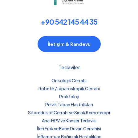
+90 542 145 44 35
İletişim & Randevu
Tedaviler
Onkolojik Cerrahi
Robotik/Laparoskopik Cerrahi
Proktoloji
Pelvik Taban Hastalıkları
Sitoredüktif Cerrahi ve Sıcak Kemoterapi
Anal HPV ve Kanser Tedavisi
İleri Fıtık ve Karın Duvarı Cerrahisi
İnflamatuar Bağırsak Hastalıkları