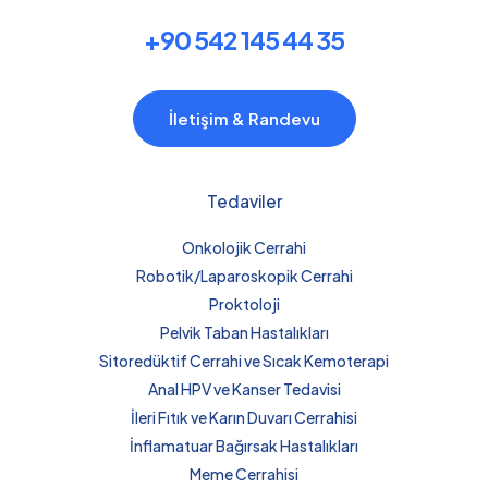
+90 542 145 44 35
İletişim & Randevu
Tedaviler
Onkolojik Cerrahi
Robotik/Laparoskopik Cerrahi
Proktoloji
Pelvik Taban Hastalıkları
Sitoredüktif Cerrahi ve Sıcak Kemoterapi
Anal HPV ve Kanser Tedavisi
İleri Fıtık ve Karın Duvarı Cerrahisi
İnflamatuar Bağırsak Hastalıkları
Meme Cerrahisi