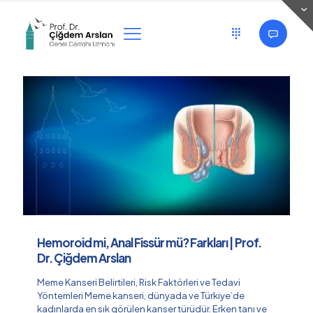
Categories
Tags
Authors
Show all
Hemoroid mi, Anal Fissür mü? Farkları | Prof.
Dr. Çiğdem Arslan
Meme Kanseri Belirtileri, Risk Faktörleri ve Tedavi
Yöntemleri Meme kanseri, dünyada ve Türkiye’de
kadınlarda en sık görülen kanser türüdür. Erken tanı ve