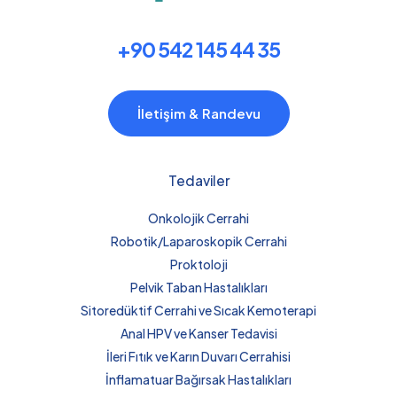
+90 542 145 44 35
İletişim & Randevu
Tedaviler
Onkolojik Cerrahi
Robotik/Laparoskopik Cerrahi
Proktoloji
Pelvik Taban Hastalıkları
Sitoredüktif Cerrahi ve Sıcak Kemoterapi
Anal HPV ve Kanser Tedavisi
İleri Fıtık ve Karın Duvarı Cerrahisi
İnflamatuar Bağırsak Hastalıkları