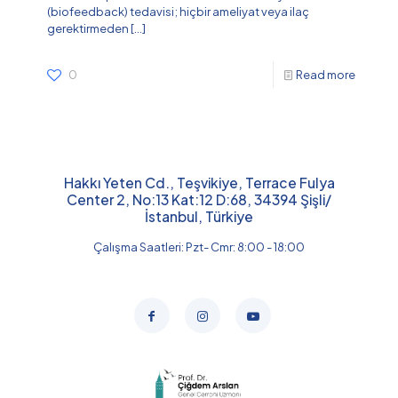
(biofeedback) tedavisi; hiçbir ameliyat veya ilaç
gerektirmeden
[…]
0
Read more
Hakkı Yeten Cd., Teşvikiye, Terrace Fulya
Center 2, No:13 Kat:12 D:68, 34394 Şişli/
İstanbul, Türkiye
Çalışma Saatleri: Pzt- Cmr: 8:00 - 18:00