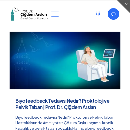
Categories
Tags
Authors
Show all
Biyofeedback Tedavisi Nedir? Proktoloji ve
Pelvik Taban | Prof. Dr. Çiğdem Arslan
Biyofeedback Tedavisi Nedir? Proktoloji ve Pelvik Taban
Hastalıklarında Ameliyatsız Çözüm Dışkı kaçırma, kronik
kabızlık ve pelvik taban bozukluklarında biyofeedback