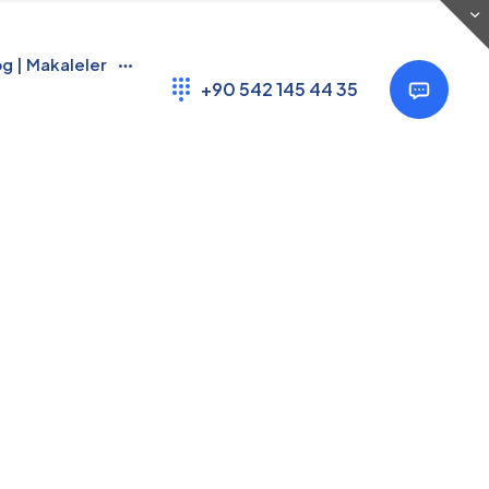
Show all
og | Makaleler
+90 542 145 44 35