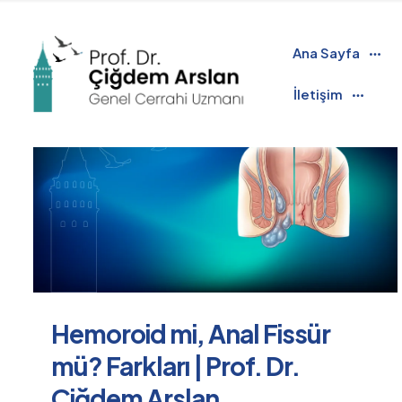
Filter by
Categories
Tags
Authors
Ana Sayfa
İletişim
Hemoroid mi, Anal Fissür
mü? Farkları | Prof. Dr.
Çiğdem Arslan