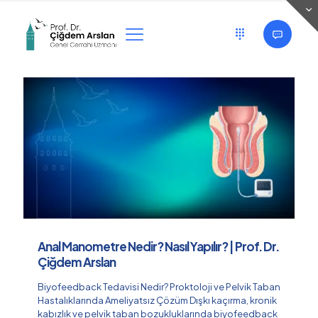
Categories
Tags
Authors
Show all
Anal Manometre Nedir? Nasıl Yapılır? | Prof. Dr.
Çiğdem Arslan
Biyofeedback Tedavisi Nedir? Proktoloji ve Pelvik Taban
Hastalıklarında Ameliyatsız Çözüm Dışkı kaçırma, kronik
kabızlık ve pelvik taban bozukluklarında biyofeedback