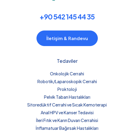
+90 542 145 44 35
İletişim & Randevu
Tedaviler
Onkolojik Cerrahi
Robotik/Laparoskopik Cerrahi
Proktoloji
Pelvik Taban Hastalıkları
Sitoredüktif Cerrahi ve Sıcak Kemoterapi
Anal HPV ve Kanser Tedavisi
İleri Fıtık ve Karın Duvarı Cerrahisi
İnflamatuar Bağırsak Hastalıkları