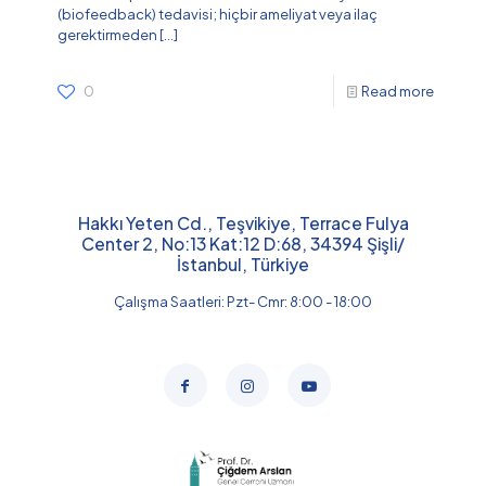
(biofeedback) tedavisi; hiçbir ameliyat veya ilaç
gerektirmeden
[…]
0
Read more
Hakkı Yeten Cd., Teşvikiye, Terrace Fulya
Center 2, No:13 Kat:12 D:68, 34394 Şişli/
İstanbul, Türkiye
Çalışma Saatleri: Pzt- Cmr: 8:00 - 18:00