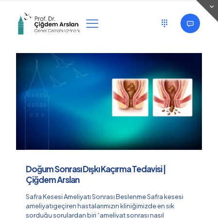
Categories
Tags
Authors
Show all
Doğum Sonrası Dışkı Kaçırma Tedavisi |
Çiğdem Arslan
Safra Kesesi Ameliyatı Sonrası Beslenme Safra kesesi
ameliyatıgeçiren hastalarımızın kliniğimizde en sık
sorduğu sorulardan biri “ameliyat sonrası nasıl