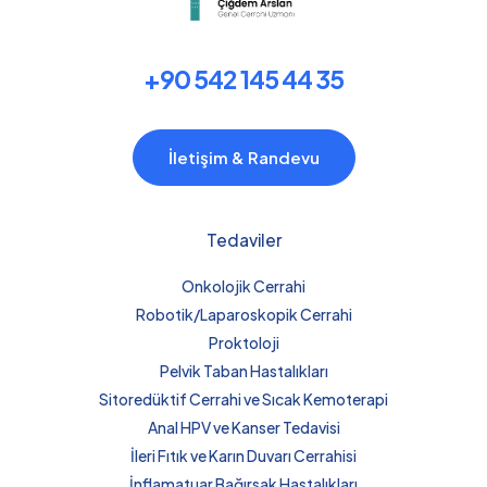
+90 542 145 44 35
İletişim & Randevu
Tedaviler
Onkolojik Cerrahi
Robotik/Laparoskopik Cerrahi
Proktoloji
Pelvik Taban Hastalıkları
Sitoredüktif Cerrahi ve Sıcak Kemoterapi
Anal HPV ve Kanser Tedavisi
İleri Fıtık ve Karın Duvarı Cerrahisi
İnflamatuar Bağırsak Hastalıkları