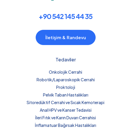
+90 542 145 44 35
İletişim & Randevu
Tedaviler
Onkolojik Cerrahi
Robotik/Laparoskopik Cerrahi
Proktoloji
Pelvik Taban Hastalıkları
Sitoredüktif Cerrahi ve Sıcak Kemoterapi
Anal HPV ve Kanser Tedavisi
İleri Fıtık ve Karın Duvarı Cerrahisi
İnflamatuar Bağırsak Hastalıkları