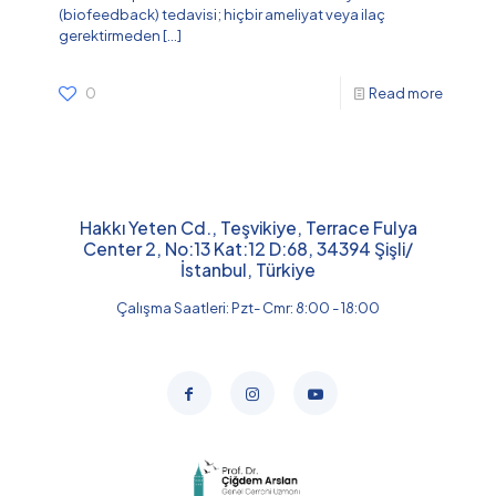
(biofeedback) tedavisi; hiçbir ameliyat veya ilaç
gerektirmeden
[…]
0
Read more
Hakkı Yeten Cd., Teşvikiye, Terrace Fulya
Center 2, No:13 Kat:12 D:68, 34394 Şişli/
İstanbul, Türkiye
Çalışma Saatleri: Pzt- Cmr: 8:00 - 18:00