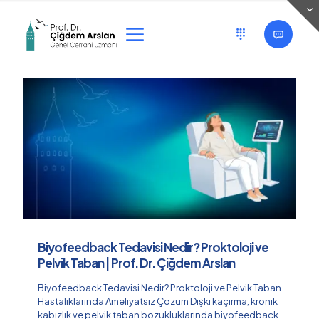
Categories
Tags
Authors
Show all
Biyofeedback Tedavisi Nedir? Proktoloji ve
Pelvik Taban | Prof. Dr. Çiğdem Arslan
Biyofeedback Tedavisi Nedir? Proktoloji ve Pelvik Taban
Hastalıklarında Ameliyatsız Çözüm Dışkı kaçırma, kronik
kabızlık ve pelvik taban bozukluklarında biyofeedback