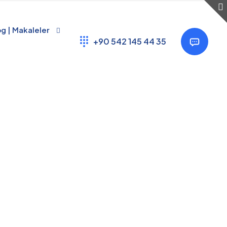
Show all
og | Makaleler
+90 542 145 44 35