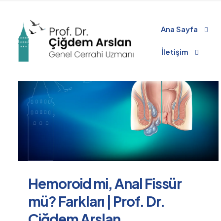
Filter by
Categories
Tags
Authors
Ana Sayfa
İletişim
Hemoroid mi, Anal Fissür
mü? Farkları | Prof. Dr.
Çiğdem Arslan