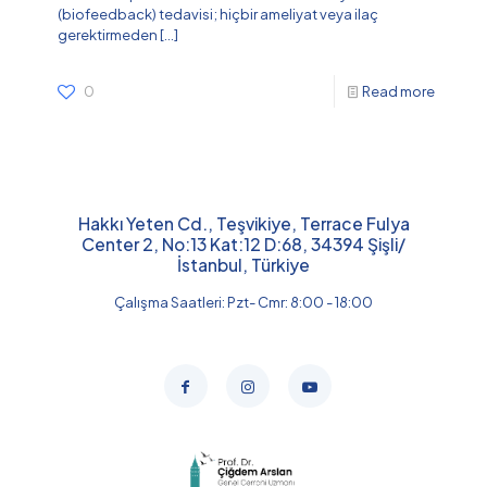
(biofeedback) tedavisi; hiçbir ameliyat veya ilaç
gerektirmeden
[…]
0
Read more
Hakkı Yeten Cd., Teşvikiye, Terrace Fulya
Center 2, No:13 Kat:12 D:68, 34394 Şişli/
İstanbul, Türkiye
Çalışma Saatleri: Pzt- Cmr: 8:00 - 18:00