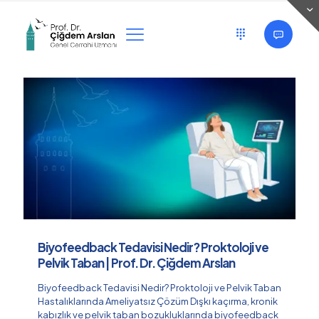
Categories
Tags
Authors
Show all
Biyofeedback Tedavisi Nedir? Proktoloji ve
Pelvik Taban | Prof. Dr. Çiğdem Arslan
Biyofeedback Tedavisi Nedir? Proktoloji ve Pelvik Taban
Hastalıklarında Ameliyatsız Çözüm Dışkı kaçırma, kronik
kabızlık ve pelvik taban bozukluklarında biyofeedback