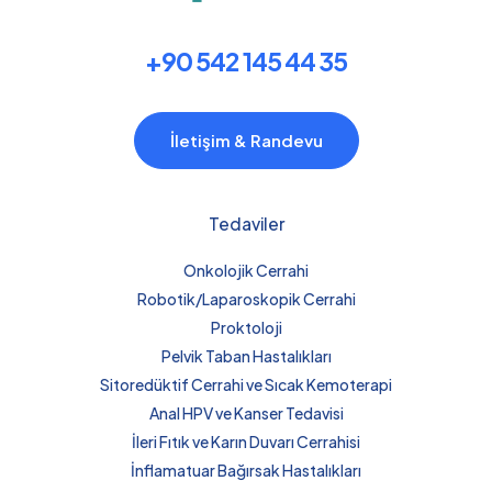
+90 542 145 44 35
İletişim & Randevu
Tedaviler
Onkolojik Cerrahi
Robotik/Laparoskopik Cerrahi
Proktoloji
Pelvik Taban Hastalıkları
Sitoredüktif Cerrahi ve Sıcak Kemoterapi
Anal HPV ve Kanser Tedavisi
İleri Fıtık ve Karın Duvarı Cerrahisi
İnflamatuar Bağırsak Hastalıkları